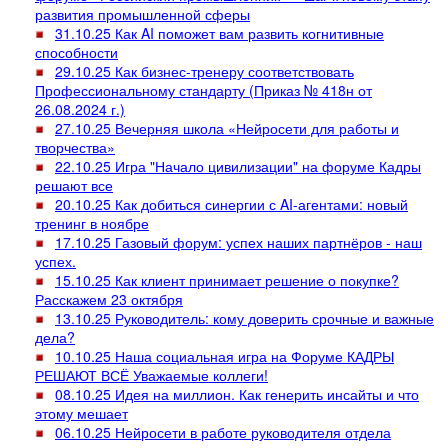
развития промышленной сферы
31.10.25 Как AI поможет вам развить когнитивные
способности
29.10.25 Как бизнес-тренеру соответствовать
Профессиональному стандарту (Приказ № 418н от
26.08.2024 г.)
27.10.25 Вечерняя школа «Нейросети для работы и
творчества»
22.10.25 Игра "Начало цивилизации" на форуме Кадры
решают все
20.10.25 Как добиться синергии с AI-агентами: новый
тренинг в ноябре
17.10.25 Газовый форум: успех наших партнёров - наш
успех.
15.10.25 Как клиент принимает решение о покупке?
Расскажем 23 октября
13.10.25 Руководитель: кому доверить срочные и важные
дела?
10.10.25 Наша социальная игра на Форуме КАДРЫ
РЕШАЮТ ВСЁ Уважаемые коллеги!
08.10.25 Идея на миллион. Как генерить инсайты и что
этому мешает
06.10.25 Нейросети в работе руководителя отдела