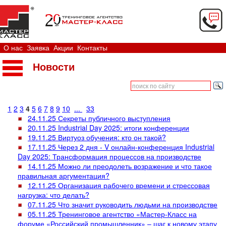
О нас
Заявка
Акции
Контакты
Новости
1
2
3
4
5
6
7
8
9
10
...
33
24.11.25 Секреты публичного выступления
20.11.25 Industrial Day 2025: итоги конференции
19.11.25 Виртуоз обучения: кто он такой?
17.11.25 Через 2 дня - V онлайн-конференция Industrial
Day 2025: Трансформация процессов на производстве
14.11.25 Можно ли преодолеть возражение и что такое
правильная аргументация?
12.11.25 Организация рабочего времени и стрессовая
нагрузка: что делать?
07.11.25 Что значит руководить людьми на производстве
05.11.25 Тренинговое агентство «Мастер-Класс на
форуме «Российский промышленник» – шаг к новому этапу