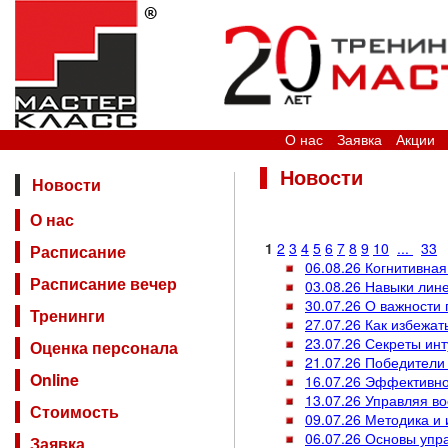
О нас
Заявка
Акции
Новости
Новости
О нас
1
2
3
4
5
6
7
8
9
10
...
33
Расписание
06.08.26 Когнитивна
Расписание вечер
03.08.26 Навыки лине
30.07.26 О важности
Тренинги
27.07.26 Как избежа
23.07.26 Секреты ин
Оценка персонала
21.07.26 Победители
Online
16.07.26 Эффективнос
13.07.26 Управляя в
Стоимость
09.07.26 Методика и
06.07.26 Основы упр
Заявка