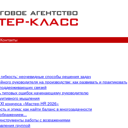
Контакты
я гибкость: неочевидные способы решения задач
йного руководителя на производстве: как развивать и практиковать
 поддерживающих связей
ть типовых ошибок начинающему руководителю
туитивного мышления
 XI конкурса «Мастер-HR 2026»
ть и этика: как найти баланс в многозадачности
оображением...
 инструменты работы с возражениями
авления группой