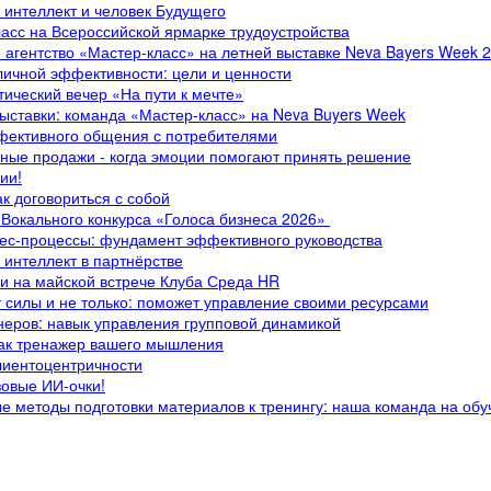
 интеллект и человек Будущего
ласс на Всероссийской ярмарке трудоустройства
е агентство «Мастер-класс» на летней выставке Neva Bayers Week 
личной эффективности: цели и ценности
тический вечер «На пути к мечте»
выставки: команда «Мастер-класс» на Neva Buyers Week
фективного общения с потребителями
ные продажи - когда эмоции помогают принять решение
ии!
ак договориться с собой
Вокального конкурса «Голоса бизнеса 2026» ️
нес-процессы: фундамент эффективного руководства
 интеллект в партнёрстве
ли на майской встрече Клуба Среда HR
т силы и не только: поможет управление своими ресурсами
енеров: навык управления групповой динамикой
как тренажер вашего мышления
клиентоцентричности
зовые ИИ-очки!
е методы подготовки материалов к тренингу: наша команда на обу