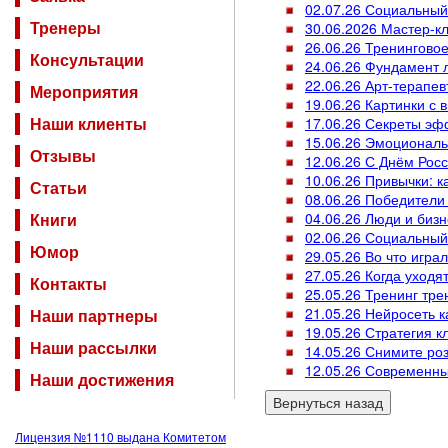
02.07.26 Социальный
Тренеры
30.06.2026 Мастер-к
26.06.26 Тренингово
Консультации
24.06.26 Фундамент 
22.06.26 Арт-терапев
Мероприятия
19.06.26 Картинки с 
Наши клиенты
17.06.26 Секреты эф
15.06.26 Эмоциональ
Отзывы
12.06.26 С Днём Росс
10.06.26 Привычки: к
Статьи
08.06.26 Победители 
Книги
04.06.26 Люди и биз
02.06.26 Социальный
Юмор
29.05.26 Во что игра
27.05.26 Когда уходя
Контакты
25.05.26 Тренинг тр
21.05.26 Нейросеть 
Наши партнеры
19.05.26 Стратегия 
Наши рассылки
14.05.26 Снимите ро
12.05.26 Современны
Наши достижения
Лицензия №1110 выдана Комитетом