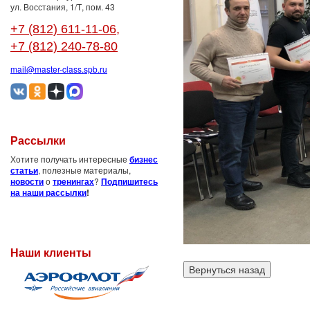
ул. Восстания, 1/Т, пом. 43
+7 (812) 611-11-06
,
+7 (812) 240-78-80
mail@master-class.spb.ru
Рассылки
Хотите получать интересные
бизнес
статьи
, полезные материалы,
новости
о
тренингах
?
Подпишитесь
на наши рассылки
!
Наши клиенты