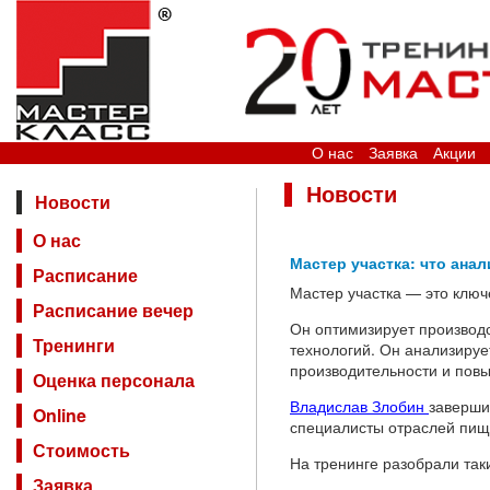
О нас
Заявка
Акции
Новости
Новости
О нас
Мастер участка: что ана
Расписание
Мастер участка — это ключ
Расписание вечер
Он оптимизирует производс
Тренинги
технологий. Он анализируе
производительности и повы
Оценка персонала
Владислав Злобин
заверши
Online
специалисты отраслей пище
Стоимость
На тренинге разобрали таки
Заявка