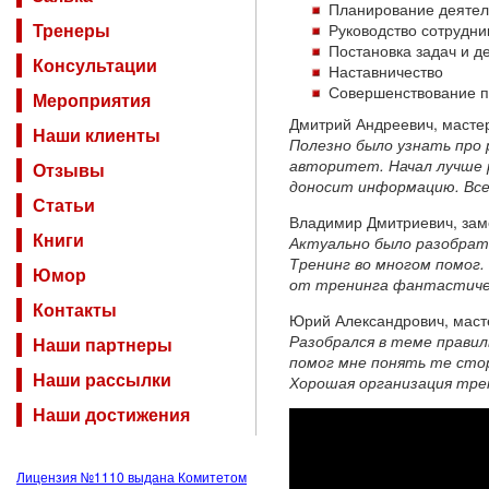
Планирование деятел
Тренеры
Руководство сотрудн
Постановка задач и д
Консультации
Наставничество
Совершенствование пр
Мероприятия
Дмитрий Андреевич, масте
Наши клиенты
Полезно было узнать про
авторитет. Начал лучше 
Отзывы
доносит информацию. Все
Статьи
Владимир Дмитриевич, заме
Книги
Актуально было разобрать
Тренинг во многом помог
Юмор
от тренинга фантастиче
Контакты
Юрий Александрович, масте
Разобрался в теме прави
Наши партнеры
помог мне понять те сто
Наши рассылки
Хорошая организация тре
Наши достижения
Лицензия №1110 выдана Комитетом