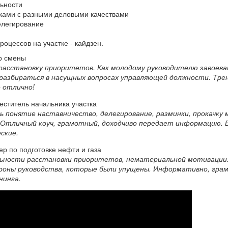
ьности
иками с разными деловыми качествами
елегирование
оцессов на участке - кайдзен.
р смены
 расстановку приоритетов. Как молодому руководителю завоев
разбираться в насущных вопросах управляющей должности. Тре
 отлично!
ститель начальника участка
 понятие наставничество, делегирование, разминки, прокачку
. Отличный коуч, грамотный, доходчиво передает информацию. 
ские.
р по подготовке нефти и газа
льности расстановки приоритетов, нематериальной мотивации.
роны руководства, которые были упущены. Информативно, гра
нинга.