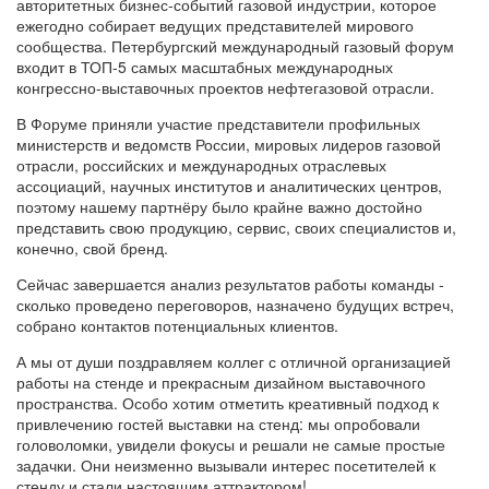
авторитетных бизнес-событий газовой индустрии, которое
ежегодно собирает ведущих представителей мирового
сообщества. Петербургский международный газовый форум
входит в ТОП-5 самых масштабных международных
конгрессно-выставочных проектов нефтегазовой отрасли.
В Форуме приняли участие представители профильных
министерств и ведомств России, мировых лидеров газовой
отрасли, российских и международных отраслевых
ассоциаций, научных институтов и аналитических центров,
поэтому нашему партнёру было крайне важно достойно
представить свою продукцию, сервис, своих специалистов и,
конечно, свой бренд.
Сейчас завершается анализ результатов работы команды -
сколько проведено переговоров, назначено будущих встреч,
собрано контактов потенциальных клиентов.
А мы от души поздравляем коллег с отличной организацией
работы на стенде и прекрасным дизайном выставочного
пространства. Особо хотим отметить креативный подход к
привлечению гостей выставки на стенд: мы опробовали
головоломки, увидели фокусы и решали не самые простые
задачки. Они неизменно вызывали интерес посетителей к
стенду и стали настоящим аттрактором!